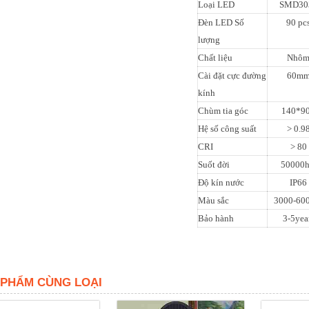
Loại LED
SMD30
Đèn LED Số
90 pc
lượng
Chất liệu
Nhô
Cài đặt cực đường
60m
kính
Chùm tia góc
140*90
Hệ số công suất
> 0.9
CRI
> 80
Suốt đời
50000h
Độ kín nước
IP66
Màu sắc
3000-60
Bảo hành
3-5yea
 PHẨM CÙNG LOẠI