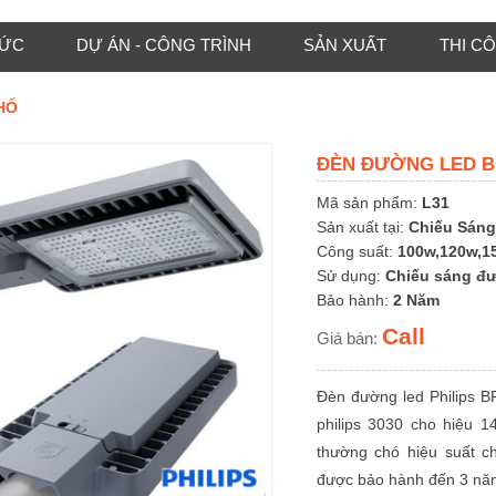
TỨC
DỰ ÁN - CÔNG TRÌNH
SẢN XUẤT
THI C
HỐ
ĐÈN ĐƯỜNG LED BR
Mã sản phẩm:
L31
Sản xuất tại:
Chiếu Sáng
Công suất:
100w,120w,1
Sử dụng:
Chiếu sáng đ
Bảo hành:
2 Năm
Call
Giá bán:
Đèn đường led Philips B
philips 3030 cho hiệu 1
thường chó hiệu suất c
được bảo hành đến 3 năm