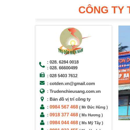
CÔNG TY 
: 028. 6284 0018
: 028. 66600499
: 028 5403 7612
: cotden.vn@gmail.com
: Trudenchieusang.com.vn
: Bản đồ vị trí công ty
0984 567 468
:
( Mr Đức Hùng )
0918 377 468
:
( Ms Hương )
0984 044 468
:
( Ms Mỹ Tây )