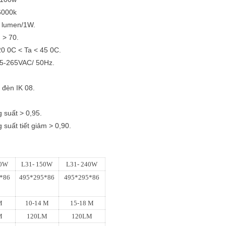
 6000k
 lumen/1W.
 > 70.
20 0C < Ta < 45 0C.
85-265VAC/ 50Hz.
 đèn IK 08.
g suất > 0,95.
g suất tiết giảm > 0,90.
00W
L31- 150W
L31- 240W
*86
495*295*86
495*295*86
M
10-14 M
15-18 M
M
120LM
120LM