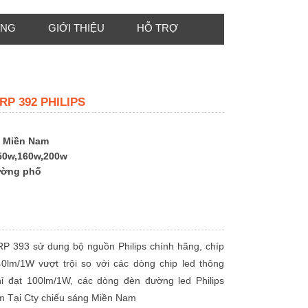
ÔNG
GIỚI THIỆU
HỖ TRỢ
P 392 PHILIPS
 Miền Nam
50w,160w,200w
ường phố
RP 393 sử dung bộ nguồn Philips chính hãng, chíp
40lm/1W vượt trội so với các dòng chip led thông
hỉ đạt 100lm/1W, các dòng đèn đường led Philips
 Tại Cty chiếu sáng Miền Nam