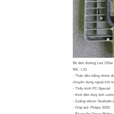
Bộ đèn đường Led 150w (
Mã : L31
- Thân đèn bằng nhôm đúc
chuyên dụng ngoài trời m
- Thấu kính PC-Special
- Kính đèn thủy tinh cường
- Zoăng silicon Sealsafe-
- Chip led: Philips 3030
- Bộ nguồn Driver Philip