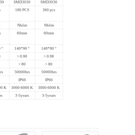
30
SMD3030
SMD3030
s
180 PCS
360 pcs
m
Nhôm
Nhôm
m
60mm
60mm
 °
140*90 °
140*90 °
8
> 0.98
> 0.98
> 80
> 80
rs
50000hrs
50000hrs
IP66
IP66
00 K
3000-6000 K
3000-6000 K
rs
3-5years
3-5years