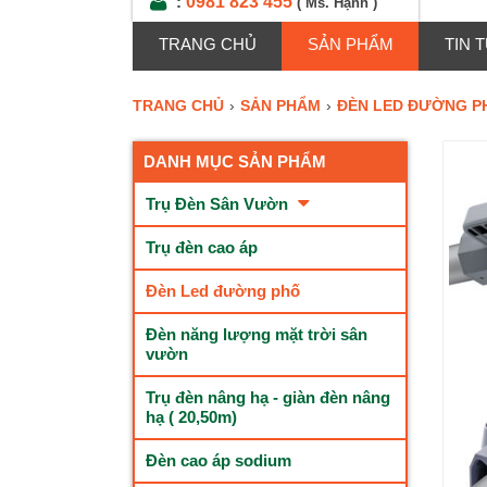
0981 823 455
:
( Ms. Hạnh )
TRANG CHỦ
SẢN PHẨM
TIN 
TRANG CHỦ
›
SẢN PHẨM
›
ĐÈN LED ĐƯỜNG P
DANH MỤC SẢN PHẨM
Trụ Đèn Sân Vườn
Trụ đèn cao áp
Đèn Led đường phố
Đèn năng lượng mặt trời sân
vườn
Trụ đèn nâng hạ - giàn đèn nâng
hạ ( 20,50m)
Đèn cao áp sodium