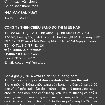
Chính sách vận chuyển
Chính sách thanh toán
NHÀ MÁY SẢN XUẤT
Tin tức - Liên hệ
CÔNG TY TNHH CHIẾU SÁNG ĐÔ THỊ MIỀN NAM
Trụ sở: 449D, QL1A, P.Linh Xuân, Q.Thủ Đức,HCM VPGD:
17/16A, Đường 15, Linh Chiểu, Q.Thủ Đức ,HCM. Nhà máy: 582
QL1K - TX.Dĩ An - BÌnh Dương Miền Bắc: số 54 Nguyễn hoàng
Tôn, Q.Tây Hồ, TP Hà Nội.
Điện thoại:
028. 66600499
Hotline:
0984 567 468
Fax:
028 5403 7612
Email:
cotden.vn@gmail.com
Copyright (C) 2014
www.trudenchieusang.com
Trụ đèn sân bóng - cột đèn cố định - Trụ kim thu sét
Trong một hệ thống chiếu sáng sân bóng, trụ đèn có vai trò đỡ
đèn và để mắc lưới . Do đó, chúng ta cần chú trọng việc lựa
chọn trụ đèn đảm bảo chất lượng .\r\nTrên thị trường có nhiều
loại trụ đèn cho sân bóng với nhiều mẫu mã, kích thước và giá
cả khác nhau. Tuy nhiên, người ta thường sử dụng trụ đèn mạ