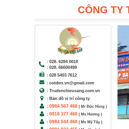
CÔNG TY 
: 028. 6284 0018
: 028. 66600499
: 028 5403 7612
: cotden.vn@gmail.com
: Trudenchieusang.com.vn
: Bản đồ vị trí công ty
0984 567 468
:
( Mr Đức Hùng )
0918 377 468
:
( Ms Hương )
0984 044 468
:
( Ms Mỹ Tây )