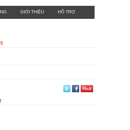
ÔNG
GIỚI THIỆU
HỖ TRỢ
5
T