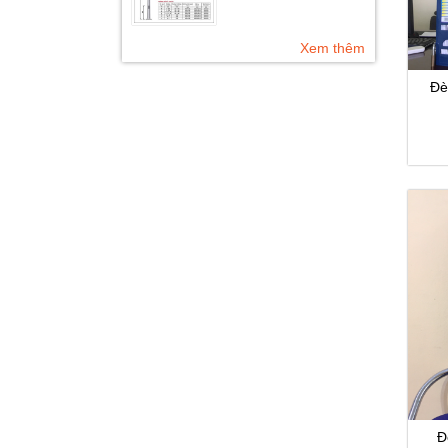
Xem thêm
Đè
Đ