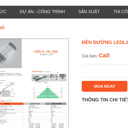
TỨC
DỰ ÁN - CÔNG TRÌNH
SẢN XUẤT
THI C
HỐ
ĐÈN ĐƯỜNG LEDL1
Call
Giá bán:
MUA NGAY
THÔNG TIN CHI TIẾ