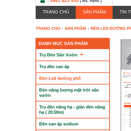
0981 823 455
:
( Ms. Hạnh )
TRANG CHỦ
SẢN PHẨM
TIN 
TRANG CHỦ
›
SẢN PHẨM
›
ĐÈN LED ĐƯỜNG P
DANH MỤC SẢN PHẨM
Trụ Đèn Sân Vườn
Trụ đèn cao áp
Đèn Led đường phố
Đèn năng lượng mặt trời sân
vườn
Trụ đèn nâng hạ - giàn đèn nâng
hạ ( 20,50m)
Đèn cao áp sodium