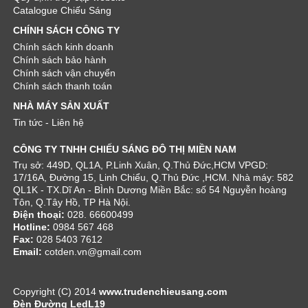
Catalogue Chiếu Sáng
CHÍNH SÁCH CÔNG TY
Chính sách kinh doanh
Chính sách bảo hành
Chính sách vận chuyển
Chính sách thanh toán
NHÀ MÁY SẢN XUẤT
Tin tức - Liên hệ
CÔNG TY TNHH CHIẾU SÁNG ĐÔ THỊ MIỀN NAM
Trụ sở: 449D, QL1A, P.Linh Xuân, Q.Thủ Đức,HCM VPGD:
17/16A, Đường 15, Linh Chiểu, Q.Thủ Đức ,HCM. Nhà máy: 582
QL1K - TX.Dĩ An - BÌnh Dương Miền Bắc: số 54 Nguyễn hoàng
Tôn, Q.Tây Hồ, TP Hà Nội.
Điện thoại:
028. 66600499
Hotline:
0984 567 468
Fax:
028 5403 7612
Email:
cotden.vn@gmail.com
Copyright (C) 2014
www.trudenchieusang.com
Đèn Đường LedL19