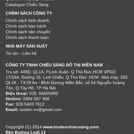
Catalogue Chiếu Sáng
CHÍNH SÁCH CÔNG TY
Chính sách kinh doanh
Chính sách bảo hành
Chính sách vận chuyển
Chính sách thanh toán
NHÀ MÁY SẢN XUẤT
Tin tức - Liên hệ
CÔNG TY TNHH CHIẾU SÁNG ĐÔ THỊ MIỀN NAM
Trụ sở: 449D, QL1A, P.Linh Xuân, Q.Thủ Đức,HCM VPGD:
17/16A, Đường 15, Linh Chiểu, Q.Thủ Đức ,HCM. Nhà máy: 582
QL1K - TX.Dĩ An - BÌnh Dương Miền Bắc: số 54 Nguyễn hoàng
Tôn, Q.Tây Hồ, TP Hà Nội.
Điện thoại:
028. 66600499
Hotline:
0984 567 468
Fax:
028 5403 7612
Email:
cotden.vn@gmail.com
Copyright (C) 2014
www.trudenchieusang.com
Đèn Đường LedL12