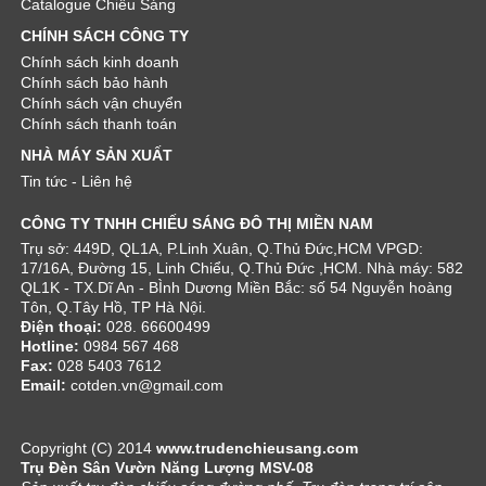
Catalogue Chiếu Sáng
CHÍNH SÁCH CÔNG TY
Chính sách kinh doanh
Chính sách bảo hành
Chính sách vận chuyển
Chính sách thanh toán
NHÀ MÁY SẢN XUẤT
Tin tức - Liên hệ
CÔNG TY TNHH CHIẾU SÁNG ĐÔ THỊ MIỀN NAM
Trụ sở: 449D, QL1A, P.Linh Xuân, Q.Thủ Đức,HCM VPGD:
17/16A, Đường 15, Linh Chiểu, Q.Thủ Đức ,HCM. Nhà máy: 582
QL1K - TX.Dĩ An - BÌnh Dương Miền Bắc: số 54 Nguyễn hoàng
Tôn, Q.Tây Hồ, TP Hà Nội.
Điện thoại:
028. 66600499
Hotline:
0984 567 468
Fax:
028 5403 7612
Email:
cotden.vn@gmail.com
Copyright (C) 2014
www.trudenchieusang.com
Trụ Đèn Sân Vườn Năng Lượng MSV-08