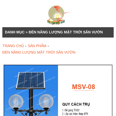
DANH MỤC » ĐÈN NĂNG LƯỢNG MẶT TRỜI SÂN VƯỜN
TRANG CHỦ
›
SẢN PHẨM
›
ĐÈN NĂNG LƯỢNG MẶT TRỜI SÂN VƯỜN