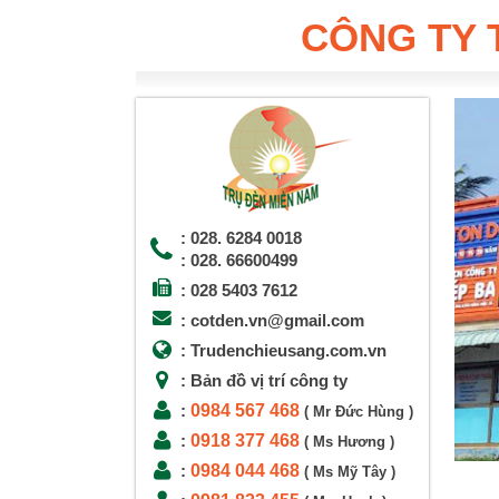
CÔNG TY 
: 028. 6284 0018
: 028. 66600499
: 028 5403 7612
: cotden.vn@gmail.com
: Trudenchieusang.com.vn
: Bản đồ vị trí công ty
0984 567 468
:
( Mr Đức Hùng )
0918 377 468
:
( Ms Hương )
0984 044 468
:
( Ms Mỹ Tây )