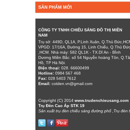
SẢN PHẨM MỚI
CÔNG TY TNHH CHIẾU SÁNG ĐÔ THỊ MIỀN
NAM
Trụ sở: 449D, QL1A, P.Linh Xuân, Q.Thủ Đức,H
VPGD: 17/16A, Đường 15, Linh Chiểu, Q.Thủ Đứ
,HCM. Nhà máy: 582 QL1K - TX.Dĩ An - BÌnh
Dương Miền Bắc: số 54 Nguyễn hoàng Tôn, Q.Tâ
Hồ, TP Hà Nội.
Điện thoại:
028. 66600499
Hotline:
0984 567 468
Fax:
028 5403 7612
Email:
cotden.vn@gmail.com
Copyright (C) 2014
www.trudenchieusang.com
Trụ Đèn Cao Áp STK 19
Sản xuất trụ đèn chiếu sáng đường phố ,Trụ đèn t