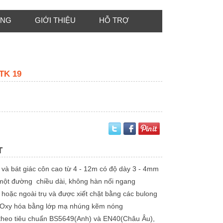
ÔNG
GIỚI THIỆU
HỖ TRỢ
TK 19
T
n và bát giác côn cao từ 4 - 12m có độ dày 3 - 4mm
 một đường chiều dài, không hàn nối ngang
g hoặc ngoài trụ và được xiết chặt bằng các bulong
 Oxy hóa bằng lớp mạ nhúng kẽm nóng
a theo tiêu chuẩn BS5649(Anh) và EN40(Châu Âu),