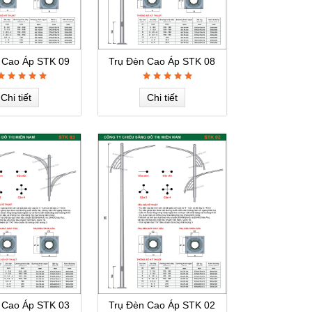
 Cao Áp STK 09
Trụ Đèn Cao Áp STK 08
Chi tiết
Chi tiết
 Cao Áp STK 03
Trụ Đèn Cao Áp STK 02