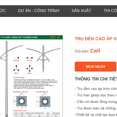
TỨC
DỰ ÁN - CÔNG TRÌNH
SẢN XUẤT
THI C
TRỤ ĐÈN CAO ÁP S
Call
Giá bán:
MUA NGAY
THÔNG TIN CHI TIẾ
- Trụ đèn cao áp tròn cô
- Trụ hàn ghép dọc theo
- Cần rời được lồng tron
- Trụ được bảo vệ chống
-Thiết kế và chế tạo dự