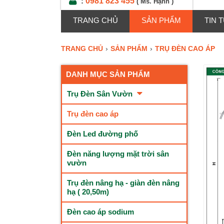
0981 823 455
:
( Ms. Hạnh )
TRANG CHỦ
SẢN PHẨM
TIN 
TRANG CHỦ
›
SẢN PHẨM
›
TRỤ ĐÈN CAO ÁP
DANH MỤC SẢN PHẨM
Trụ Đèn Sân Vườn
Trụ đèn cao áp
Đèn Led đường phố
Đèn năng lượng mặt trời sân
vườn
Trụ đèn nâng hạ - giàn đèn nâng
hạ ( 20,50m)
Đèn cao áp sodium